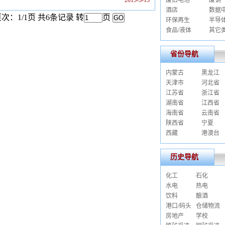
2015-3-15
废旧电池
废钢
酒店
数据
次：1/1页 共6条记录 转
页
环保再生
半导
食品/液体
其它
省份导航
内蒙古
黑龙江
天津市
河北省
江苏省
浙江省
湖南省
江西省
海南省
云南省
陕西省
宁夏
西藏
港澳台
历史导航
化工
石化
水电
热电
饮料
酿酒
港口/码头
仓储物流
房地产
学校