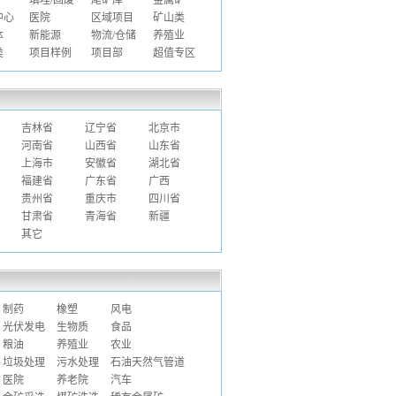
填埋/固废
尾矿库
金属矿
中心
医院
区域项目
矿山类
体
新能源
物流/仓储
养殖业
类
项目样例
项目部
超值专区
吉林省
辽宁省
北京市
河南省
山西省
山东省
上海市
安徽省
湖北省
福建省
广东省
广西
贵州省
重庆市
四川省
甘肃省
青海省
新疆
其它
制药
橡塑
风电
光伏发电
生物质
食品
粮油
养殖业
农业
垃圾处理
污水处理
石油天然气管道
医院
养老院
汽车