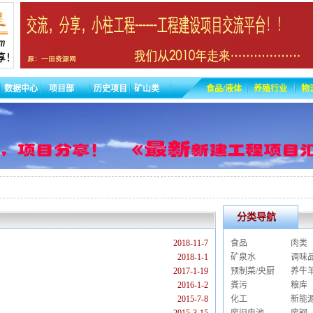
数据中心
项目部
历史项目
矿山类
食品/液体
养殖行业
物
分类导航
2018-11-7
食品
肉类
2018-1-1
矿泉水
调味
2017-1-19
预制菜/央厨
养牛
2016-1-2
粪污
粮库
2015-7-8
化工
新能