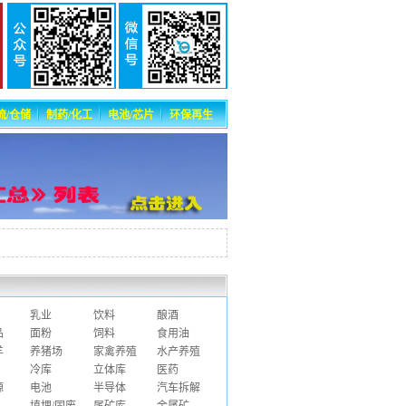
流/仓储
制药/化工
电池/芯片
环保再生
乳业
饮料
酿酒
品
面粉
饲料
食用油
羊
养猪场
家禽养殖
水产养殖
冷库
立体库
医药
源
电池
半导体
汽车拆解