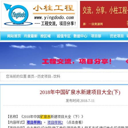
网站首页
月度最新
按区域
超值专区
数据中心
项目部
历史项目
您当前的位置:首页->历史项目--饮料
2018年中国矿泉水新建项目大全(下)
发布时间:2018-7-11
【名称】《2018年中国
矿泉水
新建项目大全（下）》
【内容样式】
项目样例1
+
项目样例2
（点击查看）