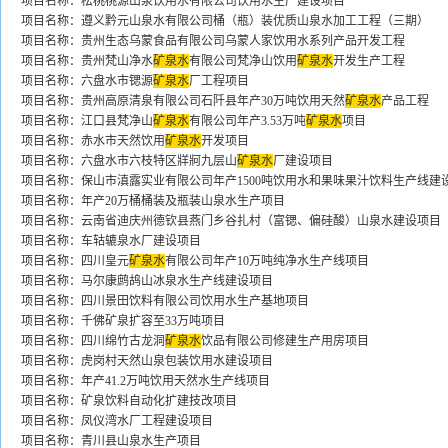
项目名称：松桃桃源山泉饮用水有限公司饮用水生产建设项目
项目名称：遵义黔元山泉水有限公司桶（瓶）装优质山泉水加工工程（三期）
项目名称：贵州生态乌蒙食品有限公司乌蒙人家饮用水系列产品开发工程
项目名称：贵州梵山净水
矿泉水
有限公司梵净山饮用
矿泉水
开发生产工程
项目名称：六盘水市锶源
矿泉水
厂工程项目
项目名称：贵州高原清泉有限公司石阡县年产30万吨饮用天然
矿泉水
产品工程
项目名称：江口县梵净山
矿泉水
有限公司年产3.53万吨
矿泉水
项目
项目名称：赤水市天然饮用
矿泉水
开发项目
项目名称：六盘水市六枝特区牂牁九层山
矿泉水
厂建设项目
项目名称：保山市滇露实业有限公司年产1500吨饮用水和果味果汁饮料生产线建
项目名称：年产20万桶桶装及瓶装山泉水生产项目
项目名称：云南省迪庆州德钦县燕门乡谷扎村（富锶、偏硅酸）山泉水建设项目
项目名称：车轱辘泉水厂建设项目
项目名称：四川皇元
矿泉水
有限公司年产10万吨纯净水生产线项目
项目名称：马尔康鹧鸪山冰泉水生产线建设项目
项目名称：四川景田饮料有限公司饮用水生产基地项目
项目名称：千佛矿泉扩容至33万吨项目
项目名称：四川绵竹古龙洞
矿泉水
饮品有限公司修建生产用房项目
项目名称：虎岗村天然山泉包装饮用水建设项目
项目名称：年产41.2万吨饮用天然水生产线项目
项目名称：矿泉饮料自动化扩建技改项目
项目名称：凤仪湾水厂工程建设项目
项目名称：青川县山泉水生产项目