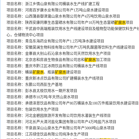
项目名称：浙江乡情山泉有限公司桶装水生产线扩建工程
项目名称：河南百岁康水业有限公司年产1万吨山泉水建设项目
项目名称：山西蒲县御津瀧山泉水有限公司年产4万吨饮用山泉水项目
项目名称：陕西安康同寨生态富硒水有限公司年产10万吨生态富硒
矿泉水
项目
项目名称：平武县中高端瓶装饮用水生产线建设项目及植物型功能保健饮料生产
心，仓储物流中心项目
项目名称：青岛东海药业有限公司年产1.2万吨净水建设项目
项目名称：安徽昊澜生物科技有限公司年产5万吨乳酸菌等饮料生产线建设项目
项目名称：金寨县大别山石沁泉水有限公司天然饮用水生产项目
项目名称：北京忠和房县生物食品有限公司忠和
矿泉水
加工项目
项目名称：重庆市黔江区冰雨饮品有限公司桶装水生产线项目
项目名称：桶装
矿泉水
、瓶装
矿泉水
建设项目
项目名称：重庆新冰点饮品有限公司扩建桶装水生产线项目
项目名称：东鹏公司西彭生产基地
项目名称：彭水县太极饮用水一期开发项目
项目名称：承德市10万吨/年天然山泉水项目
项目名称：承德泽恩饮品有限公司年产80万桶装水及100万件瓶装饮用水建设项目
项目名称：包装饮用水生产项目
项目名称：河北金碧园旅游开发有限公司饮用水灌装生产线项目
项目名称：河北长芦大清河盐化集团有限公司年产4万吨盐汽水项目
项目名称：平泉县深山山泉水生产有限公司年产5000吨山泉水项目
项目名称：江苏绿佳饮品有限公司纯净水生产项目