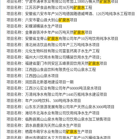
项目名称：宁波市涌孝水业有限公司年加工1800万桶天然
矿泉水
项目
项目名称：江苏苏萨食品有限公司30万吨
矿泉水
工程
项目名称：安徽省六安市年产50万吨德国路德威啤酒、120万吨纯净水工程项目
项目名称：六安市霍山县大别山
矿泉水
项目
项目名称：彩蝶湖桶装水生产项目
项目名称：金寨县铁冲乡年产60万吨天然
矿泉水
项目
项目名称：安徽省龙脊山
矿泉水
有限公司年产10万吨饮用纯净水项目
项目名称：淮北纳洁饮品有限公司年产三万吨纯净水项目
项目名称：元化生物科技有限公司富氢钙离子水生产工程
项目名称：福州大川饮用水有限公司桶装饮用水生产项目；
项目名称：福建省厦门市同安区五峰景田饮用天然
矿泉水
项目
项目名称：江西园山食品饮料有限责任公司山泉水工程
项目名称：江西园山山泉水项目
项目名称：润田昌北新基地建设项目一期
项目名称：江西沙沁实业有限公司年产60000吨活泉水项目
项目名称：万清纯净水有限公司年产1440万瓶纯净水建设项目
项目名称：年产200吨饮料、500吨纯净水项目
项目名称：山东东沂旅游发展有限公司年产天然山泉水3000吨项目
项目名称：潍坊市北海水业有限公司饮用纯净水生产项目
项目名称：临朐县嵩山山泉水有限公司饮用山泉水加工销售项目
项目名称：泗水县鹿泉沟天然山泉水生产项目
项目名称：栖霞市萌宇水业有限公司
矿泉水
生产项目
项目名称：德州市德城区水立方饮用水厂年产10万桶纯净水项目