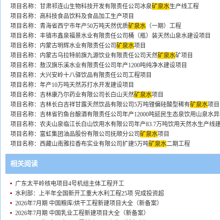
项目名称：甘肃祁连山生物科技开发有限责任公司冰泉
矿泉水
生产线工程
项目名称：高科技食品饮料及食品加工生产项目
项目名称：青海省西宁市年产50万吨天然优质
矿泉水
（一期）工程
项目名称：丰镇市鑫泉福景水业有限责任公司桶（瓶）装天然山泉水建设项目
项目名称：内蒙古明辉水业有限责任公司
矿泉水
项目
项目名称：内蒙古乌拉特前旗九源饮业有限责任公司天然
矿泉水
矿项目
项目名称：敖汉旗乐溪水业有限责任公司年产1200吨纯净水建设项目
项目名称：大兴安岭十八驿饮品有限责任公司工程项目
项目名称：年产10万吨天然苏打水开发建设项目
项目名称：吉林康乃尔药业有限公司长白山天然
矿泉水
项目
项目名称：吉林长白吉祥甘露天然饮品有限公司5万吨锂偏硅酸型稀有
矿泉水
项目
项目名称：吉林省钓鱼台酿酒有限责任公司年产12000吨延民生态泉饮用山泉水
项目名称：农夫山泉临江长白山饮用水有限公司年产83.7万吨饮用天然水生产线
项目名称：富虹集团油品股份有限公司抚顺分公司
矿泉水
项目
项目名称：西藏山南雅拉香布实业有限公司扩建5万吨
矿泉水
二期工程
相关阅读
广东太平岭核电项目4号机组主体工程开工
水利部：上半年全国新开工重大水利工程25项 完成投资超
2026年7月期 中国粮库/烘干工程新建项目大全（新备案）
2026年7月期 中国乳业工程新建项目大全（新备案）