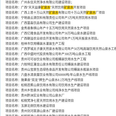
项目名称：广州永信天然净水有限公司建设项目；
项目名称：广西“天天益康
矿泉水
”天然饮用
矿泉水
开发项目
项目名称：广西上思十万山天然
矿泉水
有限公司十万山天然
矿泉水
厂项目
项目名称：宁明县云滴饮料有限责任公司年产3万吨天然饮用水项目
项目名称：广西富淼饮品有限公司生产建设项目
项目名称：金秀县象棋山年产十五万吨饮用天然泉水生产项目
项目名称：广西亿隆食品开发有限公司年产50万吨山泉水建设项目
项目名称：广西朝溢农业综合开发有限公司年产1万吨天板泉水项目。
项目名称：桂林市饮用桶装水灌装生产工程
项目名称：广西罗城太子康天然泉水有限公司年产50万吨高端饮用天然山泉水工
项目名称：广西中盛时代投资有限公司年产300万吨山泉水工程
项目名称：贵州可可谷饮业有限公司瓶桶装饮用水生产工程
项目名称：六枝特区瀑龙山泉水有限责任公司桶装水建设项目
项目名称：贵州山宝原生态绿色食品开发有限公司桶装水瓶装水项目
项目名称：六盘水清泉露饮业有限公司60000吨/年山泉水生产线项目
项目名称：施秉县“双龙”牌生产山泉水8.2万吨生产线项目
项目名称：松桃芭蕉山泉饮用水有限公司饮用水生产建设项目
项目名称：贵州乡愁泉水业有限公司纯净水生产线项目
项目名称：贵州黔洲实业有限公司山泉水厂
项目名称：松桃梵净七星天然饮用水生产建设项目
项目名称：玉屏北侗饮用水建设项目
项目名称：贵州剑河苗源山泉水厂建设项目