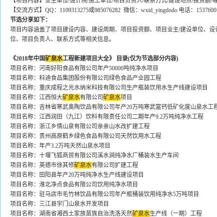
【项目内容】业主单位/设计院/施工单位/项目负责人/联系方式/建设地点/投资额/
【交流方式】QQ：1109313275或985076282 微信：wxid_yingdodo 电话：1537600
节选分享如下：
项目内容涵盖了项目建设内容、建设周期、项目投资额、项目业主/建设单位、设
位、项目负责人、联系方式等相关信息。
《2018年中国
矿泉水
工程新建项目大全》 目录(仅为节选部分内容)
项目名称：河南好阳食品有限公司年产50000吨纯净水项目
项目名称：科迪食品集团股份有限公司绿色食品产业园工程
项目名称：重庆成程之光水纳米科技有限公司生产瓶装饮用水生产线建设项目
项目名称：江西恒大
矿泉水
有限公司
矿泉水
项目
项目名称：吉林省寒武奥陶饮品有限公司年产20万吨寒武富钙低矿化度山泉水工
项目名称：江西润田（九江）饮料有限责任公司二期年产9.2万吨纯净水工程
项目名称：浙江乡情山泉有限公司亲亲山水改扩建工程
项目名称：贵州高原鹤乡绿色食品有限公司天然饮用水工程
项目名称：年产3.2万吨天然山泉水项目
项目名称：十堰飞狐商贸有限公司溪水涧纯净水厂桶装水生产车间
项目名称：英德市徐其修
矿泉水
有限公司扩建工程
项目名称：田阳县年产20万吨纯净水生产线建设项目
项目名称：淮北净点食品有限公司饮用纯净水项目
项目名称：驻马店市毛竹林饮品有限公司年产瓶桶装饮用纯净水5万吨项目
项目名称：三江县宇门山泉水开发项目
项目名称：湖南省湘西土家族苗族自治洗洛天然
矿泉水
生产线（一期）工程