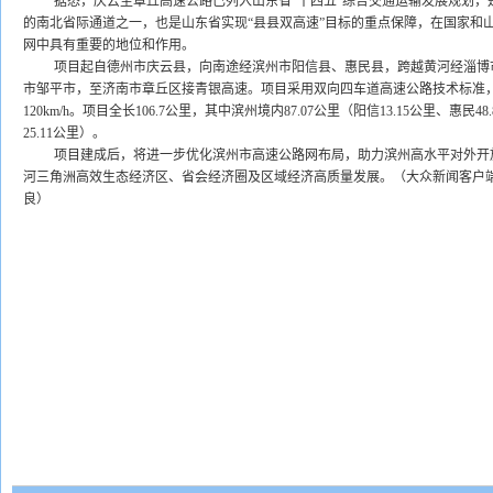
据悉，庆云至章丘高速公路已列入山东省“十四五”综合交通运输发展规划，
的南北省际通道之一，也是山东省实现“县县双高速”目标的重点保障，在国家和
网中具有重要的地位和作用。
项目起自德州市庆云县，向南途经滨州市阳信县、惠民县，跨越黄河经淄博
市邹平市，至济南市章丘区接青银高速。项目采用双向四车道高速公路技术标准
120km/h。项目全长106.7公里，其中滨州境内87.07公里（阳信13.15公里、惠民48
25.11公里）。
项目建成后，将进一步优化滨州市高速公路网布局，助力滨州高水平对外开
河三角洲高效生态经济区、省会经济圈及区域经济高质量发展。（大众新闻客户端
良）