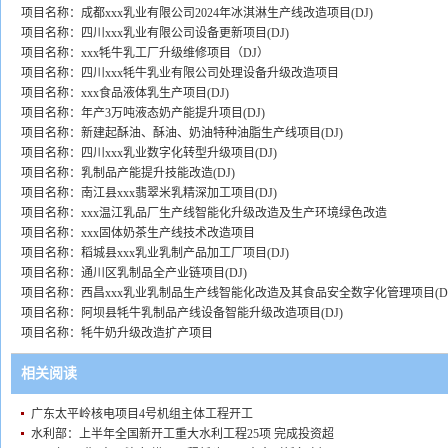
项目名称：成都xxx乳业有限公司2024年冰淇淋生产线改造项目(DJ)
项目名称：四川xxx乳业有限公司设备更新项目(DJ)
项目名称：xxx牦牛乳工厂升级维修项目（DJ）
项目名称：四川xxx牦牛乳业有限公司处理设备升级改造项目
项目名称：xxx食品液体乳生产项目(DJ)
项目名称：年产3万吨液态奶产能提升项目(DJ)
项目名称：新建起酥油、酥油、奶油特种油脂生产线项目(DJ)
项目名称：四川xxx乳业数字化转型升级项目(DJ)
项目名称：乳制品产能提升技能改造(DJ)
项目名称：南江县xxx翡翠米乳精深加工项目(DJ)
项目名称：xxx温江乳品厂生产线智能化升级改造及生产环境绿色改造
项目名称：xxx固体奶茶生产线技术改造项目
项目名称：稻城县xxx乳业乳制产品加工厂项目(DJ)
项目名称：通川区乳制品全产业链项目(DJ)
项目名称：西昌xxx乳业乳制品生产线智能化改造及其食品安全数字化管理项目(DJ
项目名称：阿坝县牦牛乳制品产线设备智能升级改造项目(DJ)
项目名称：牦牛奶升级改造扩产项目
相关阅读
广东太平岭核电项目4号机组主体工程开工
水利部：上半年全国新开工重大水利工程25项 完成投资超