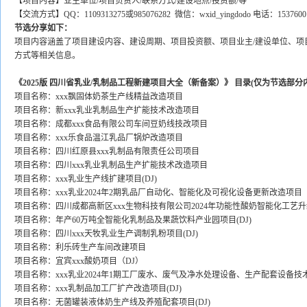
【项目内容】业主单位/项目负责人/联系方式/建设地点/投资额/等
【交流方式】QQ：1109313275或985076282 微信：wxid_yingdodo 电话：1537600
节选分享如下：
项目内容涵盖了项目建设内容、建设周期、项目投资额、项目业主/建设单位、项
方式等相关信息。
《2025版 四川省乳业/乳制品工程新建项目大全（新备案）》 目录(仅为节选部分
项目名称：xxx飘固体奶茶生产线精益改造项目
项目名称：新xxx乳业乳制品生产扩能技术改造项目
项目名称：成都xxx食品有限公司车间豆奶线技改项目
项目名称：xxx乐食品温江乳品厂锅炉改造项目
项目名称：四川红原县xxx乳制品有限责任公司项目
项目名称：四川xxx乳业乳制品生产扩能技术改造项目
项目名称：xxx乳业生产线扩建项目(DJ)
项目名称：xxx乳业2024年2期乳品厂自动化、智能化及可视化设备更新改造项目
项目名称：四川成都高新区xxx生物科技有限公司2024年功能性酸奶智能化工艺升级
项目名称：年产60万吨全智能化乳制品及果蔬饮料产业园项目(DJ)
项目名称：四川xxx天牧乳业生产调制乳粉项目(DJ)
项目名称：利乐砖生产车间改建项目
项目名称：宜宾xxx酸奶项目（DJ）
项目名称：xxx乳业2024年1期工厂废水、废气及净水处理设备、生产配套设备技
项目名称：xxx乳制品加工厂扩产改造项目(DJ)
项目名称：无菌罐装液体奶生产线及养殖配套项目(DJ)